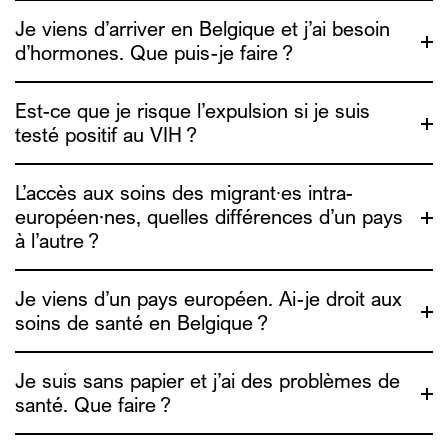
informations de réduction des risques.
Je viens d’arriver en Belgique et j’ai besoin
d’hormones. Que puis-je faire ?
Genres Pluriels
Est-ce que je risque l’expulsion si je suis
testé positif au VIH ?
ADDE
L’accès aux soins des migrant∙es intra-
européen·nes, quelles différences d’un pays
à l’autre ?
Je viens d’un pays européen. Ai-je droit aux
soins de santé en Belgique ?
Medimmigrant
Je suis sans papier et j’ai des problèmes de
santé. Que faire ?