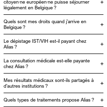
citoyen·ne européen·ne puisse séjourner
légalement en Belgique ?
Quels sont mes droits quand j’arrive en
Belgique ?
ADDE
l’Association pour le droit des
Le dépistage IST/VIH est-il payant chez
étrangers (ADDE)
Alias ?
La consultation médicale est-elle payante
chez Alias ?
ici
Mes résultats médicaux sont-ils partagés à
d’autres institutions ?
ici
Quels types de traitements propose Alias ?