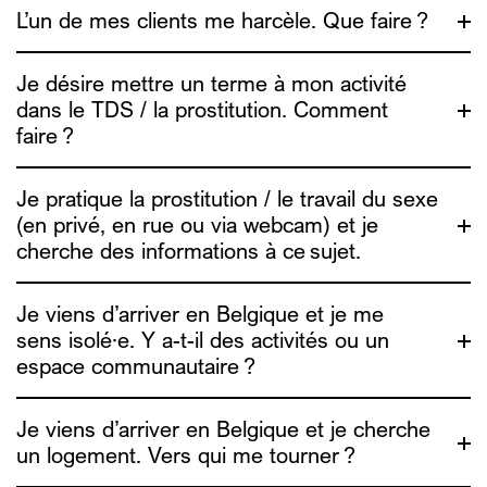
L’un de mes clients me harcèle. Que faire ?
une vidéo
Je désire mettre un terme à mon activité
dans le TDS / la prostitution. Comment
faire ?
Je pratique la prostitution / le travail du sexe
(en privé, en rue ou via webcam) et je
cherche des informations à ce sujet.
info4escorts.be
Je viens d’arriver en Belgique et je me
sens isolé·e. Y a-t-il des activités ou un
Travail du sexe en privé ou via webcam
: tu trouveras des
espace communautaire ?
conseils et outils de réduction des risques sur le
site
info4escorts.be
. Une vidéo est aussi disponible pour
t’aider à te protéger en ligne. (video de RDR)
Je viens d’arriver en Belgique et je cherche
Travail du sexe en rue
: Alias est en rue et dans les lieux
de consommation sexuelle les vendredi et samedi
un logement. Vers qui me tourner ?
soir/nuit, c’est un moment où on peut échanger des