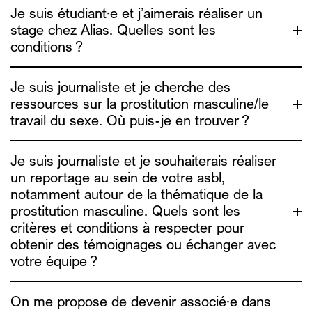
Je suis étudiant·e et j’aimerais réaliser un
stage chez Alias. Quelles sont les
nos rapports
conditions ?
d’activité
Je suis journaliste et je cherche des
ressources sur la prostitution masculine/le
travail du sexe. Où puis-je en trouver ?
Je suis journaliste et je souhaiterais réaliser
sophie.g@alias.brussels
un reportage au sein de votre asbl,
a
ure@alias.brussels
houda@alias.brussels
notamment autour de la thématique de la
contact@alias.brussels
prostitution masculine. Quels sont les
Nous ne prenons plus de stagiaire pour l’année
critères et conditions à respecter pour
académique 2026-2027.
obtenir des témoignages ou échanger avec
votre équipe ?
On me propose de devenir associé·e dans