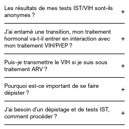
Les résultats de mes tests IST/VIH sont-ils
anonymes ?
J’ai entamé une transition, mon traitement
hormonal va-t-il entrer en interaction avec
mon traitement VIH/PrEP ?
Puis-je transmettre le VIH si je suis sous
rendez-vous ici
traitement ARV ?
Pourquoi est-ce important de se faire
http://www.genrespluriels.be/-Traitements-
Hormonaux-TH-
dépister ?
http://www.genrespluriels.be/Guide-de-sante-
sexuelle
J’ai besoin d’un dépistage et de tests IST,
comment procéder ?
https://www.exaequo.be/fr/ta-
sante/undetectable