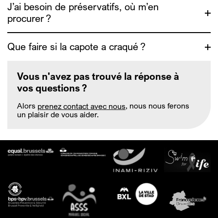
J’ai besoin de préservatifs, où m’en
procurer ?
https://depistage.be/
Que faire si la capote a craqué ?
https://www.exaequo.be/fr/
https://www.info4escorts.be/fr/les-rapports-
Vous n'avez pas trouvé la réponse à
sexuels/#notions-de-base
vos questions ?
Alors
prenez contact avec nous
, nous nous ferons
https://www.zanzu.be/fr
un plaisir de vous aider.
https://www.info4escorts.be/fr/les-rapports-
sexuels/#notions-de-base
https://www.exaequo.be/fr/safer-sex
https://www.genrespluriels.be/Guide-
de-sante-sexuelle