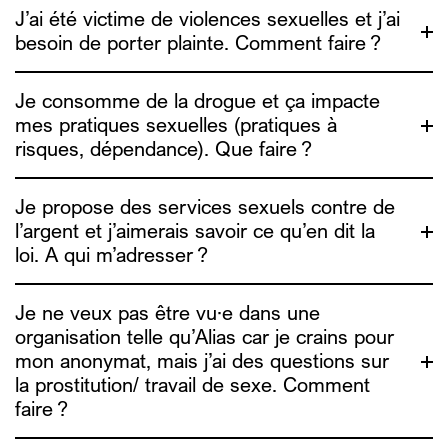
J’ai été victime de violences sexuelles et j’ai
besoin de porter plainte. Comment faire ?
Je consomme de la drogue et ça impacte
ici
mes pratiques sexuelles (pratiques à
lien ici
risques, dépendance). Que faire ?
Dune
asbl
Je propose des services sexuels contre de
l’argent et j’aimerais savoir ce qu’en dit la
loi. A qui m’adresser ?
chemsex.be
Je ne veux pas être vu·e dans une
organisation telle qu’Alias car je crains pour
une étude sur le
mon anonymat, mais j’ai des questions sur
info4escorts.be
UTSOPI
la prostitution/ travail de sexe. Comment
faire ?