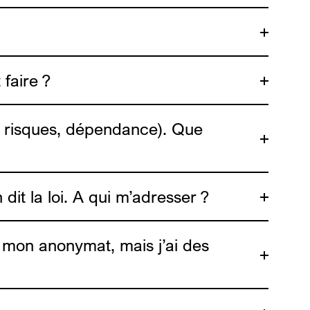
ici
 faire ?
Dune
asbl
à risques, dépendance). Que
dit la loi. A qui m’adresser ?
ts.be
r mon anonymat, mais j’ai des