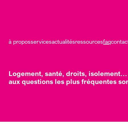
à propos
services
actualités
ressources
faq
contac
Logement, santé, droits, isolement…
aux questions les plus fréquentes son