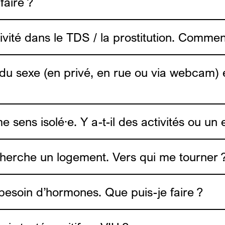
faire ?
une vid
vité dans le TDS / la prostitution. Comment
ail du sexe (en privé, en rue ou via webcam)
me sens isolé·e. Y a-t-il des activités ou 
trouveras des conseils et outils de réduction des ri
er en ligne. (video de RDR)
 dans les lieux de consommation sexuelle les vendre
 cherche un logement. Vers qui me tourner 
tion des risques.
i besoin d’hormones. Que puis-je faire ?
ADDE
ls