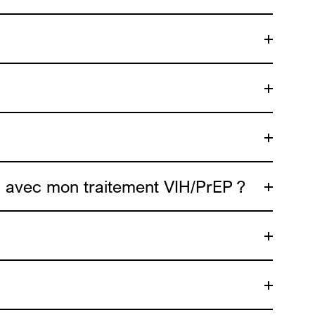
on avec mon traitement VIH/PrEP ?
Hormonaux-TH-
-sante-sexuelle