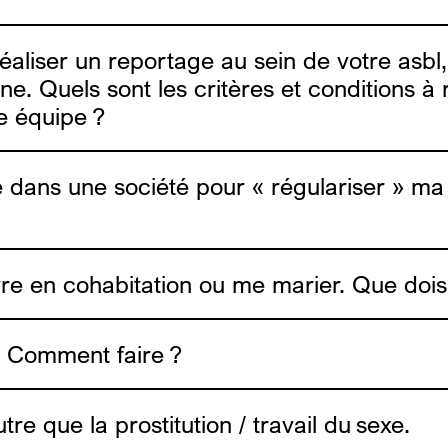
.brussels
houda@alias.brussels
s réaliser un reportage au sein de votre as
l’année académique 2026-2027.
ne. Quels sont les critères et conditions à
e équipe ?
ans une société pour « régulariser » ma si
re en cohabitation ou me marier. Que dois-
be
DE
. Comment faire ?
re que la prostitution / travail du sexe.