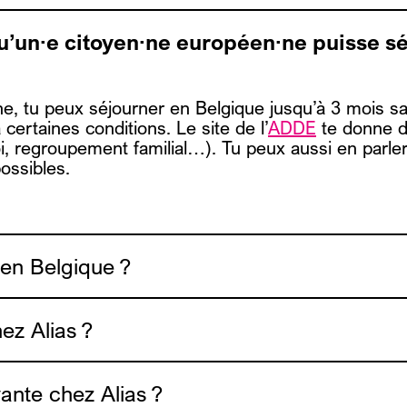
l’ADDE
qu’un·e citoyen·ne européen·ne puisse s
e, tu peux séjourner en Belgique
jusqu’à 3 mois
sa
 certaines conditions. Le site de l’
ADDE
te donne de
oi, regroupement familial…). Tu peux aussi en parl
ossibles.
 en Belgique ?
l’Association po
ez Alias ?
yante chez Alias ?