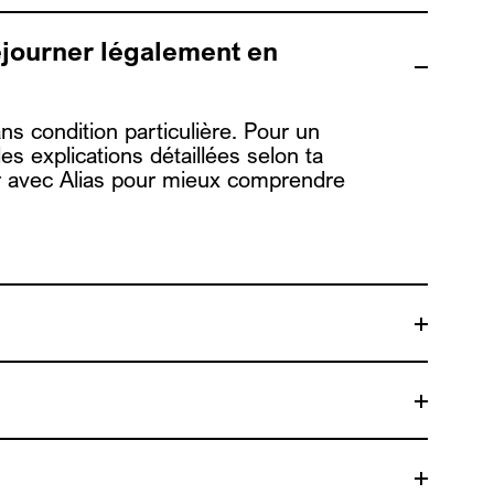
éjourner légalement en
ns condition particulière. Pour un
s explications détaillées selon ta
er avec Alias pour mieux comprendre
ur le droit des étrangers (ADDE)
ici