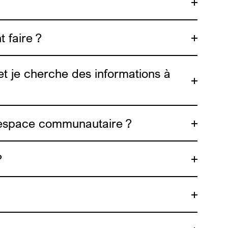
éo
 faire ?
 et je cherche des informations à
un espace communautaire ?
sques sur le site
info4escorts.be
. Une vidéo
di et samedi soir/nuit, c’est un moment où
?