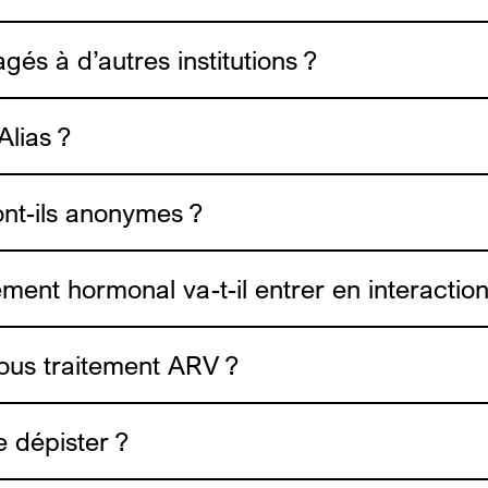
gés à d’autres institutions ?
Alias ?
ont-ils anonymes ?
tement hormonal va-t-il entrer en interacti
rendez-vous ici
 sous traitement ARV ?
http://www.genrespluriels.be/-Traitements-
http://www.genrespluriels.be/Guide-de
e dépister ?
equo.be/fr/ta-sante/undetectable