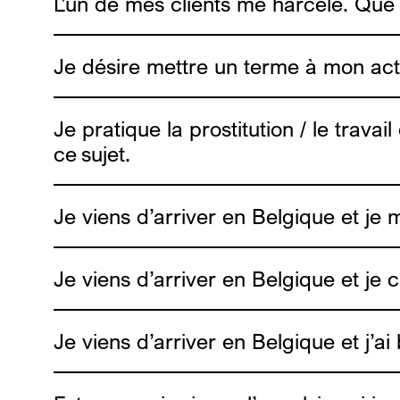
L’un de mes clients me harcèle. Que 
Je désire mettre un terme à mon acti
Je pratique la prostitution / le trav
info4escorts.be
ce sujet.
Je viens d’arriver en Belgique et je 
Travail du sexe en privé ou via webcam
: tu 
est aussi disponible pour t’aider à te protég
Travail du sexe en rue
: Alias est en rue et
Je viens d’arriver en Belgique et je
on peut échanger des informations de réduc
Je viens d’arriver en Belgique et j’a
Genres Plurie