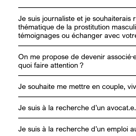
sophie.g@alias.brussels
a
ure@alias
contact@alias.brussels
Je suis journaliste et je souhaiterai
Nous ne prenons plus de stagiaire pour 
thématique de la prostitution masculi
témoignages ou échanger avec votr
On me propose de devenir associé·e d
quoi faire attention ?
contact@alias.brussels
Je souhaite me mettre en couple, viv
fairwork.
AD
Je suis à la recherche d’un avocat.e
Amoureux, vos papiers !
Je suis à la recherche d’un emploi aut