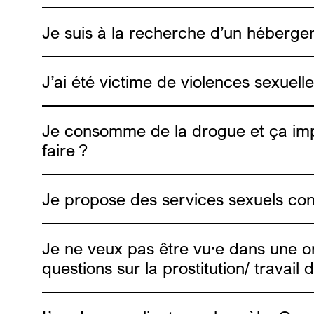
Je suis à la recherche d’un hébergem
J’ai été victime de violences sexuell
lien ic
Je consomme de la drogue et ça imp
faire ?
Je propose des services sexuels contr
chem
une étud
Je ne veux pas être vu·e dans une or
UTSOPI
questions sur la prostitution/ travai