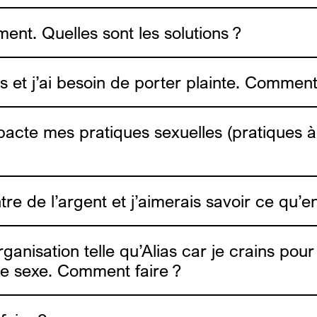
ent. Quelles sont les solutions ?
es et j’ai besoin de porter plainte. Comment
i
acte mes pratiques sexuelles (pratiques 
e de l’argent et j’aimerais savoir ce qu’en 
sex.be
e sur le
info4escor
ganisation telle qu’Alias car je crains pou
l de sexe. Comment faire ?