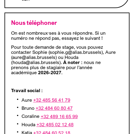
Nous téléphoner
On est nombreux·ses à vous répondre. Si un
numéro ne répond pas, essayez le suivant !
Pour toute demande de stage, vous pouvez
contacter Sophie (
sophie.g@alias.brussels
), Aure
(
aure@alias.brussels
) ou Houda
(
houda@alias.brussels
).
À noter :
nous ne
prenons plus de stagiaire pour l’année
académique
2026-2027
.
Travail social :
Aure
+32 485 56 41 79
Bruno
+32 484 60 80 47
Coraline
+32 489 16 65 99
Houda
+32 485 02 12 48
Katia
+32 484 60 52 18