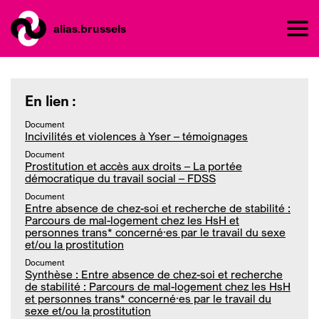
alias.brussels
En lien :
Document
Incivilités et violences à Yser – témoignages
Document
Prostitution et accès aux droits – La portée
démocratique du travail social – FDSS
Document
Entre absence de chez-soi et recherche de stabilité :
Parcours de mal-logement chez les HsH et
personnes trans* concerné·es par le travail du sexe
et/ou la prostitution
Document
Synthèse : Entre absence de chez-soi et recherche
de stabilité : Parcours de mal-logement chez les HsH
et personnes trans* concerné·es par le travail du
sexe et/ou la prostitution