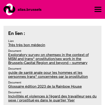
alias.brussels
En lien :
Lien
Très très bon médecin
Document
Exploratory survey on chemsex in the context of
MSM and trans* prostitution/sex work in the
Brussels-Capital Region and beyond – summary
Document
guide de santé anale pour les hommes et les
personnes trans* concernées par la prostitution
Document
Glossaire édition 2023 de la Rainbow House
Document
Incivilités et violences à l’égard des travailleur·ses du
sexe / prostitué·es dans le quartier Yser