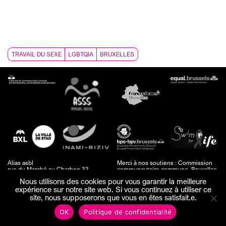
TRAVAIL DU SEXE
LGBTQIA
BRUXELLES
Alias asbl
Merci à nos soutiens : Commission
rue du Marché au Charbon 33
communautaire commune, Bruxelles
1000 Bruxelles
prévention & sécurité, Francophones
Nous utilisons des cookies pour vous garantir la meilleure
Belgique
Bruxelles, BXL La ville, Inami, ASSS,
expérience sur notre site web. Si vous continuez à utiliser ce
contact@alias.brussels
Swim for life et Equal.brussels.
Site web :
Geometry
/ Identité
site, nous supposerons que vous en êtes satisfait.e.
graphique :
Simon Ruaut
Politique de confidentialité
/
OK
Politique de confidentialité
Procédure de plainte