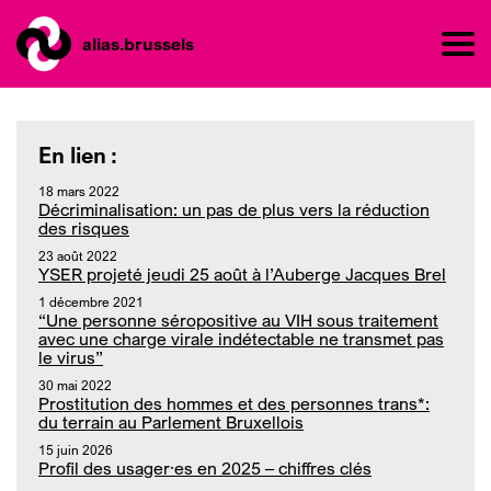
alias.brussels
En lien :
18 mars 2022
Décriminalisation: un pas de plus vers la réduction
des risques
23 août 2022
YSER projeté jeudi 25 août à l’Auberge Jacques Brel
1 décembre 2021
“Une personne séropositive au VIH sous traitement
avec une charge virale indétectable ne transmet pas
le virus”
30 mai 2022
Prostitution des hommes et des personnes trans*:
du terrain au Parlement Bruxellois
15 juin 2026
Profil des usager·es en 2025 – chiffres clés