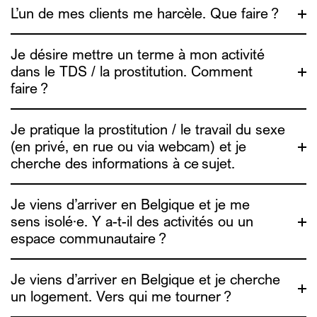
L’un de mes clients me harcèle. Que faire ?
une vidéo
Je désire mettre un terme à mon activité
dans le TDS / la prostitution. Comment
faire ?
Je pratique la prostitution / le travail du sexe
(en privé, en rue ou via webcam) et je
cherche des informations à ce sujet.
info4escorts.be
Je viens d’arriver en Belgique et je me
sens isolé·e. Y a-t-il des activités ou un
Travail du sexe en privé ou via webcam
: tu trouveras des
espace communautaire ?
conseils et outils de réduction des risques sur le
site
info4escorts.be
. Une vidéo est aussi disponible pour
t’aider à te protéger en ligne. (video de RDR)
Je viens d’arriver en Belgique et je cherche
Travail du sexe en rue
: Alias est en rue et dans les lieux
de consommation sexuelle les vendredi et samedi
un logement. Vers qui me tourner ?
soir/nuit, c’est un moment où on peut échanger des