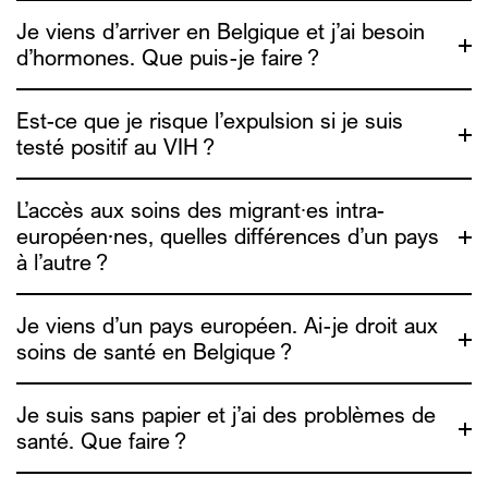
informations de réduction des risques.
Je viens d’arriver en Belgique et j’ai besoin
d’hormones. Que puis-je faire ?
Genres Pluriels
Est-ce que je risque l’expulsion si je suis
testé positif au VIH ?
ADDE
L’accès aux soins des migrant∙es intra-
européen·nes, quelles différences d’un pays
à l’autre ?
Je viens d’un pays européen. Ai-je droit aux
soins de santé en Belgique ?
Medimmigrant
Je suis sans papier et j’ai des problèmes de
santé. Que faire ?