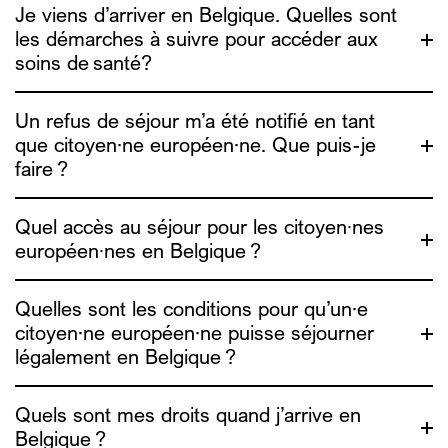
Je viens d’arriver en Belgique. Quelles sont
les démarches à suivre pour accéder aux
Medimmigrant
soins de santé?
Medimmigrant
Un refus de séjour m’a été notifié en tant
que citoyen·ne européen·ne. Que puis-je
faire ?
Medimmigrant
Quel accès au séjour pour les citoyen∙nes
européen∙nes en Belgique ?
Quelles sont les conditions pour qu’un·e
ADDE
citoyen·ne européen·ne puisse séjourner
l’ADDE
légalement en Belgique ?
Quels sont mes droits quand j’arrive en
Belgique ?
ADDE