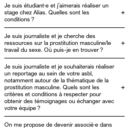
Je suis étudiant·e et j’aimerais réaliser un
stage chez Alias. Quelles sont les
nos rapports
conditions ?
d’activité
Je suis journaliste et je cherche des
ressources sur la prostitution masculine/le
travail du sexe. Où puis-je en trouver ?
Je suis journaliste et je souhaiterais réaliser
sophie.g@alias.brussels
un reportage au sein de votre asbl,
a
ure@alias.brussels
houda@alias.brussels
notamment autour de la thématique de la
contact@alias.brussels
prostitution masculine. Quels sont les
Nous ne prenons plus de stagiaire pour l’année
critères et conditions à respecter pour
académique 2026-2027.
obtenir des témoignages ou échanger avec
votre équipe ?
On me propose de devenir associé·e dans