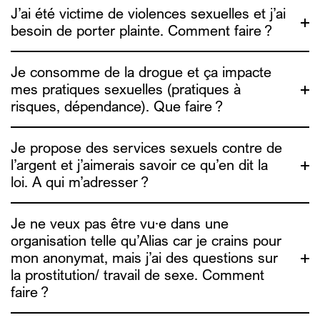
J’ai été victime de violences sexuelles et j’ai
besoin de porter plainte. Comment faire ?
Je consomme de la drogue et ça impacte
ici
mes pratiques sexuelles (pratiques à
lien ici
risques, dépendance). Que faire ?
Dune
asbl
Je propose des services sexuels contre de
l’argent et j’aimerais savoir ce qu’en dit la
loi. A qui m’adresser ?
chemsex.be
Je ne veux pas être vu·e dans une
organisation telle qu’Alias car je crains pour
une étude sur le
mon anonymat, mais j’ai des questions sur
info4escorts.be
UTSOPI
la prostitution/ travail de sexe. Comment
faire ?