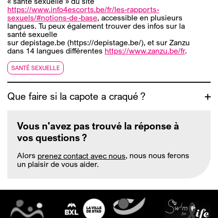
« santé sexuelle » du site
https://www.info4escorts.be/fr/les-rapports-
sexuels/#notions-de-base
, accessible en plusieurs
langues.
Tu peux également
trouver des infos
sur
la
santé sexuelle
sur
depistage.be
(https://depistage.be/)
,
et
sur
Zanzu
dans 14 langues différentes
https://www.zanzu.be/fr
.
SANTÉ SEXUELLE
Que faire si la capote a craqué ?
Vous n'avez pas trouvé la réponse à
vos questions ?
Alors
prenez contact avec nous
, nous nous ferons
un plaisir de vous aider.
https://www.info4escorts.be/fr/les-rapports-
sexuels/#notions-de-base
https://www.exaequo.be/fr/safer-sex