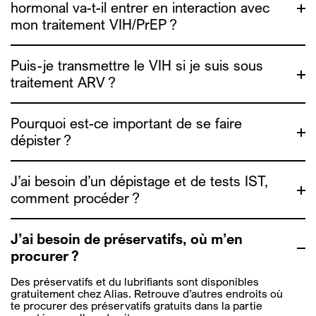
hormonal va-t-il entrer en interaction avec
mon traitement VIH/PrEP ?
Puis-je transmettre le VIH si je suis sous
rendez-vous ici
traitement ARV ?
Pourquoi est-ce important de se faire
http://www.genrespluriels.be/-Traitements-
Hormonaux-TH-
dépister ?
http://www.genrespluriels.be/Guide-de-sante-
sexuelle
J’ai besoin d’un dépistage et de tests IST,
comment procéder ?
https://www.exaequo.be/fr/ta-
sante/undetectable
J’ai besoin de préservatifs, où m’en
procurer ?
https://depistage.be/
Des préservatifs et du lubrifiants sont disponibles
gratuitement chez Alias. Retrouve d’autres endroits où
te procurer des préservatifs gratuits dans la partie
https://www.exaequo.be/fr/