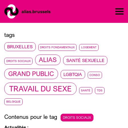
alias.brussels
tags
BRUXELLES
DROITS FONDAMENTAUX
LOGEMENT
ALIAS
SANTÉ SEXUELLE
DROITS SOCIAUX
GRAND PUBLIC
LGBTQIA
CONSO
TRAVAIL DU SEXE
SANTÉ
TDS
BELGIQUE
Contenus pour le tag
DROITS SOCIAUX
Actualités :