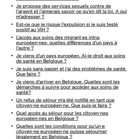
Je propose des services sexuels contre de
l’argent et j’aimerais savoir ce qu’en dit la loi. A qui
m’adresser ?
Est-ce que je risque l’expulsion si je suis testé
positif au VIH ?
L’accès aux soins des migrant∙es intra-
européen·nes, quelles différences d’un pays à
l’autre ?
Je viens d’un pays européen. Ai-je droit aux soins
de santé en Belgique ?
Je suis sans papier et j’ai des problèmes de santé.
Que faire ?
Je viens d’arriver en Belgique. Quelles sont les
démarches à suivre pour accéder aux soins de
santé?
Un refus de séjour m’a été notifié en tant que
citoyen·ne européen·ne. Que puis-je faire ?
Quel accès au séjour pour les citoyen∙nes
européen∙nes en Belgique ?
Quelles sont les conditions pour qu’un·e
citoyen·ne européen·ne puisse séjourner
légalement en Belgique ?