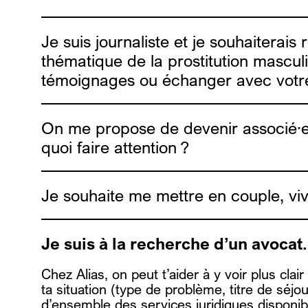
sophie.g@alias.brussels
a
ure@alias
contact@alias.brussels
Je suis journaliste et je souhaiterai
Nous ne prenons plus de stagiaire pour 
thématique de la prostitution masculi
témoignages ou échanger avec votr
On me propose de devenir associé·e d
quoi faire attention ?
contact@alias.brussels
Je souhaite me mettre en couple, viv
fairwork.
AD
Je suis à la recherche d’un avocat
Amoureux, vos papiers !
Chez Alias, on peut t’aider à y voir plus clai
ta situation (type de problème, titre de séjo
d’ensemble des services juridiques disponi