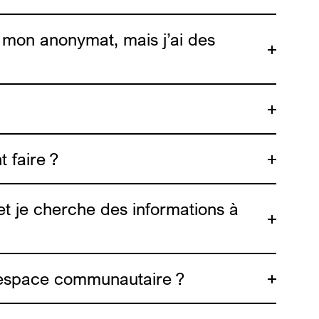
ts.be
r mon anonymat, mais j’ai des
éo
 faire ?
 et je cherche des informations à
un espace communautaire ?
sques sur le site
info4escorts.be
. Une vidéo
di et samedi soir/nuit, c’est un moment où