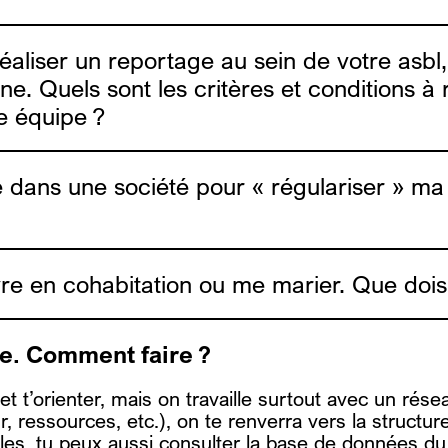
.brussels
houda@alias.brussels
s réaliser un reportage au sein de votre as
l’année académique 2026-2027.
ne. Quels sont les critères et conditions à
e équipe ?
ans une société pour « régulariser » ma si
re en cohabitation ou me marier. Que dois-
be
DE
.e. Comment faire ?
r et t’orienter, mais on travaille surtout avec un rés
ur, ressources, etc.), on te renverra vers la structu
bles, tu peux aussi consulter la base de données