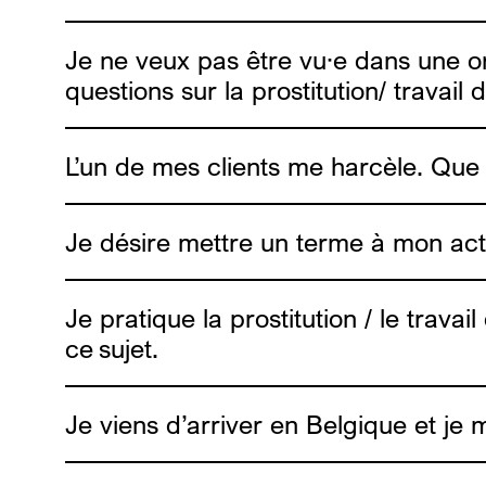
chem
une étud
Je ne veux pas être vu·e dans une or
UTSOPI
questions sur la prostitution/ travai
L’un de mes clients me harcèle. Que 
Je désire mettre un terme à mon acti
Je pratique la prostitution / le trav
info4escorts.be
ce sujet.
Je viens d’arriver en Belgique et je 
Travail du sexe en privé ou via webcam
: tu 
est aussi disponible pour t’aider à te protég
Travail du sexe en rue
: Alias est en rue et