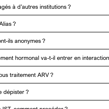
gés à d’autres institutions ?
Alias ?
ont-ils anonymes ?
tement hormonal va-t-il entrer en interacti
rendez-vous ici
 sous traitement ARV ?
http://www.genrespluriels.be/-Traitements-
http://www.genrespluriels.be/Guide-de
e dépister ?
equo.be/fr/ta-sante/undetectable
ts IST, comment procéder ?