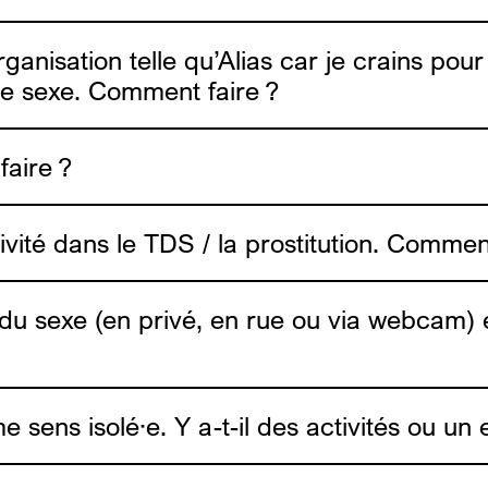
sex.be
e sur le
info4escor
ganisation telle qu’Alias car je crains pou
l de sexe. Comment faire ?
faire ?
une vid
vité dans le TDS / la prostitution. Comment
ail du sexe (en privé, en rue ou via webcam)
me sens isolé·e. Y a-t-il des activités ou 
trouveras des conseils et outils de réduction des ri
er en ligne. (video de RDR)
 dans les lieux de consommation sexuelle les vendre