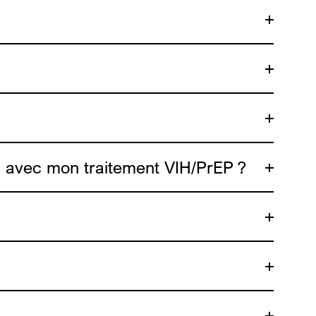
on avec mon traitement VIH/PrEP ?
Hormonaux-TH-
-sante-sexuelle