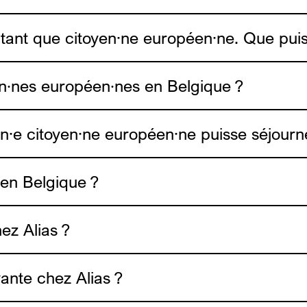
 tant que citoyen·ne européen·ne. Que puis-
en∙nes européen∙nes en Belgique ?
l’ADDE
un·e citoyen·ne européen·ne puisse séjour
ADDE
 en Belgique ?
l’Association po
ez Alias ?
yante chez Alias ?