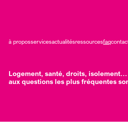
à propos
services
actualités
ressources
faq
contac
Logement, santé, droits, isolement…
aux questions les plus fréquentes son