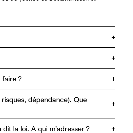
ici
 faire ?
Dune
asbl
à risques, dépendance). Que
dit la loi. A qui m’adresser ?