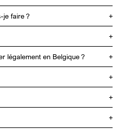
je faire ?
ADDE
ner légalement en Belgique ?
ur le droit des étrangers (ADDE)
ici