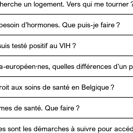
 cherche un logement. Vers qui me tourner 
tion des risques.
i besoin d’hormones. Que puis-je faire ?
ADDE
ls
suis testé positif au VIH ?
a-européen·nes, quelles différences d’un pa
Medimmigrant
roit aux soins de santé en Belgique ?
èmes de santé. Que faire ?
Medimmigrant
les sont les démarches à suivre pour accé