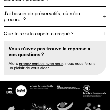
https://www.exaequo.be/fr/ta-
sante/undetectable
J’ai besoin de préservatifs, où m’en
procurer ?
https://depistage.be/
Que faire si la capote a craqué ?
https://www.exaequo.be/fr/
https://www.info4escorts.be/fr/les-rapports-
Vous n'avez pas trouvé la réponse à
sexuels/#notions-de-base
vos questions ?
Alors
prenez contact avec nous
, nous nous ferons
https://www.zanzu.be/fr
un plaisir de vous aider.
https://www.info4escorts.be/fr/les-rapports-
sexuels/#notions-de-base
https://www.exaequo.be/fr/safer-sex
https://www.genrespluriels.be/Guide-
de-sante-sexuelle