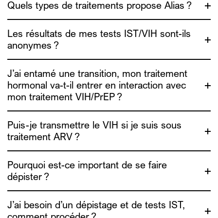
Quels types de traitements propose Alias ?
Les résultats de mes tests IST/VIH sont-ils
anonymes ?
J’ai entamé une transition, mon traitement
hormonal va-t-il entrer en interaction avec
mon traitement VIH/PrEP ?
Puis-je transmettre le VIH si je suis sous
rendez-vous ici
traitement ARV ?
Pourquoi est-ce important de se faire
http://www.genrespluriels.be/-Traitements-
Hormonaux-TH-
dépister ?
http://www.genrespluriels.be/Guide-de-sante-
sexuelle
J’ai besoin d’un dépistage et de tests IST,
comment procéder ?