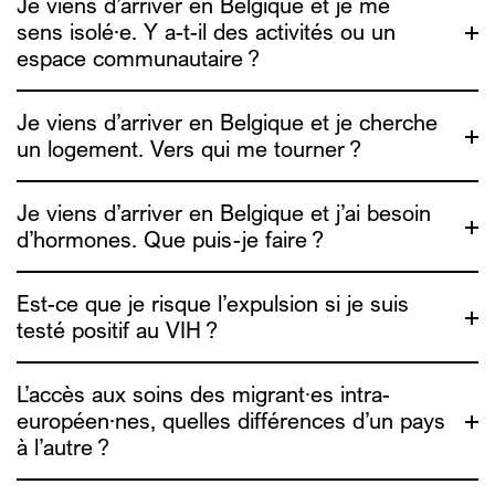
Je viens d’arriver en Belgique et je me
sens isolé·e. Y a-t-il des activités ou un
Travail du sexe en privé ou via webcam
: tu trouveras des
espace communautaire ?
conseils et outils de réduction des risques sur le
site
info4escorts.be
. Une vidéo est aussi disponible pour
t’aider à te protéger en ligne. (video de RDR)
Je viens d’arriver en Belgique et je cherche
Travail du sexe en rue
: Alias est en rue et dans les lieux
de consommation sexuelle les vendredi et samedi
un logement. Vers qui me tourner ?
soir/nuit, c’est un moment où on peut échanger des
informations de réduction des risques.
Je viens d’arriver en Belgique et j’ai besoin
d’hormones. Que puis-je faire ?
Genres Pluriels
Est-ce que je risque l’expulsion si je suis
testé positif au VIH ?
ADDE
L’accès aux soins des migrant∙es intra-
européen·nes, quelles différences d’un pays
à l’autre ?