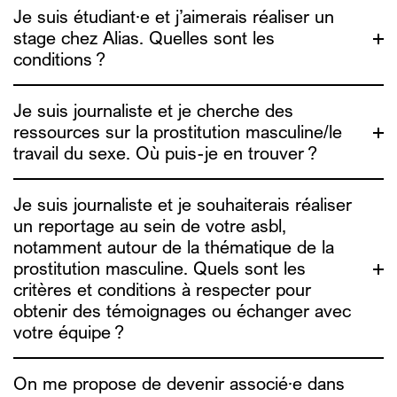
Je suis étudiant·e et j’aimerais réaliser un
stage chez Alias. Quelles sont les
nos rapports
conditions ?
d’activité
Je suis journaliste et je cherche des
ressources sur la prostitution masculine/le
travail du sexe. Où puis-je en trouver ?
Je suis journaliste et je souhaiterais réaliser
sophie.g@alias.brussels
un reportage au sein de votre asbl,
a
ure@alias.brussels
houda@alias.brussels
notamment autour de la thématique de la
contact@alias.brussels
prostitution masculine. Quels sont les
Nous ne prenons plus de stagiaire pour l’année
critères et conditions à respecter pour
académique 2026-2027.
obtenir des témoignages ou échanger avec
votre équipe ?
On me propose de devenir associé·e dans