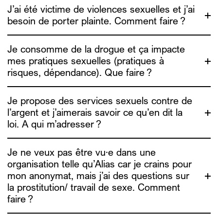
J’ai été victime de violences sexuelles et j’ai
besoin de porter plainte. Comment faire ?
Je consomme de la drogue et ça impacte
ici
mes pratiques sexuelles (pratiques à
lien ici
risques, dépendance). Que faire ?
Dune
asbl
Je propose des services sexuels contre de
l’argent et j’aimerais savoir ce qu’en dit la
loi. A qui m’adresser ?
chemsex.be
Je ne veux pas être vu·e dans une
organisation telle qu’Alias car je crains pour
une étude sur le
mon anonymat, mais j’ai des questions sur
info4escorts.be
UTSOPI
la prostitution/ travail de sexe. Comment
faire ?