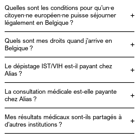
Quelles sont les conditions pour qu’un·e
ADDE
citoyen·ne européen·ne puisse séjourner
l’ADDE
légalement en Belgique ?
Quels sont mes droits quand j’arrive en
Belgique ?
ADDE
l’Association pour le droit des
Le dépistage IST/VIH est-il payant chez
étrangers (ADDE)
Alias ?
La consultation médicale est-elle payante
chez Alias ?
ici
Mes résultats médicaux sont-ils partagés à
d’autres institutions ?
ici