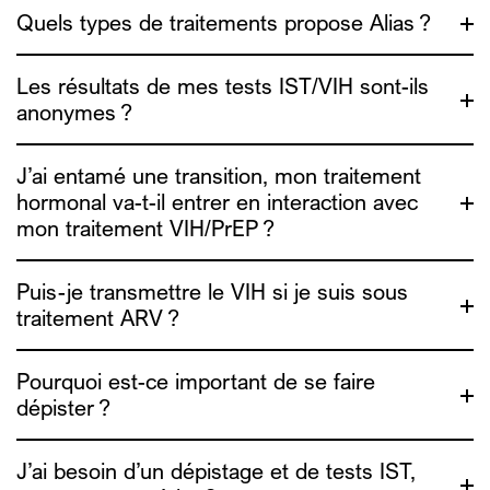
Quels types de traitements propose Alias ?
Les résultats de mes tests IST/VIH sont-ils
anonymes ?
J’ai entamé une transition, mon traitement
hormonal va-t-il entrer en interaction avec
mon traitement VIH/PrEP ?
Puis-je transmettre le VIH si je suis sous
rendez-vous ici
traitement ARV ?
Pourquoi est-ce important de se faire
http://www.genrespluriels.be/-Traitements-
Hormonaux-TH-
dépister ?
http://www.genrespluriels.be/Guide-de-sante-
sexuelle
J’ai besoin d’un dépistage et de tests IST,