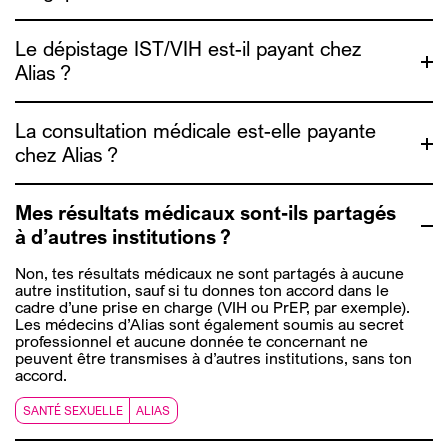
l’Association pour le droit des
Le dépistage IST/VIH est-il payant chez
étrangers (ADDE)
Alias ?
La consultation médicale est-elle payante
chez Alias ?
ici
Mes résultats médicaux sont-ils partagés
à d’autres institutions ?
ici
Non, tes résultats médicaux ne sont partagés à aucune
autre institution, sauf si tu donnes ton accord dans le
cadre d’une prise en charge (VIH ou
PrEP
, par exemple).
Les médecins d’Alias sont également soumis au secret
professionnel et aucune donnée te concernant ne
peuvent être transmises à d’autres institutions, sans ton
accord.
SANTÉ SEXUELLE
ALIAS