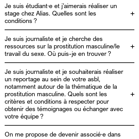
Je suis étudiant·e et j’aimerais réaliser un
stage chez Alias. Quelles sont les
nos rapports
conditions ?
d’activité
Je suis journaliste et je cherche des
ressources sur la prostitution masculine/le
travail du sexe. Où puis-je en trouver ?
Je suis journaliste et je souhaiterais réaliser
sophie.g@alias.brussels
un reportage au sein de votre asbl,
a
ure@alias.brussels
houda@alias.brussels
notamment autour de la thématique de la
contact@alias.brussels
prostitution masculine. Quels sont les
Nous ne prenons plus de stagiaire pour l’année
critères et conditions à respecter pour
académique 2026-2027.
obtenir des témoignages ou échanger avec
votre équipe ?
On me propose de devenir associé·e dans