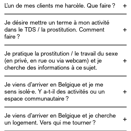
L’un de mes clients me harcèle. Que faire ?
une vidéo
Je désire mettre un terme à mon activité
dans le TDS / la prostitution. Comment
faire ?
Je pratique la prostitution / le travail du sexe
(en privé, en rue ou via webcam) et je
cherche des informations à ce sujet.
info4escorts.be
Je viens d’arriver en Belgique et je me
sens isolé·e. Y a-t-il des activités ou un
Travail du sexe en privé ou via webcam
: tu trouveras des
espace communautaire ?
conseils et outils de réduction des risques sur le
site
info4escorts.be
. Une vidéo est aussi disponible pour
t’aider à te protéger en ligne. (video de RDR)
Je viens d’arriver en Belgique et je cherche
Travail du sexe en rue
: Alias est en rue et dans les lieux
de consommation sexuelle les vendredi et samedi
un logement. Vers qui me tourner ?
soir/nuit, c’est un moment où on peut échanger des