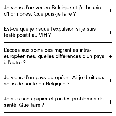
informations de réduction des risques.
Je viens d’arriver en Belgique et j’ai besoin
d’hormones. Que puis-je faire ?
Genres Pluriels
Est-ce que je risque l’expulsion si je suis
testé positif au VIH ?
ADDE
L’accès aux soins des migrant∙es intra-
européen·nes, quelles différences d’un pays
à l’autre ?
Je viens d’un pays européen. Ai-je droit aux
soins de santé en Belgique ?
Medimmigrant
Je suis sans papier et j’ai des problèmes de
santé. Que faire ?