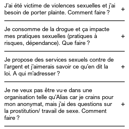
J’ai été victime de violences sexuelles et j’ai
besoin de porter plainte. Comment faire ?
Je consomme de la drogue et ça impacte
ici
mes pratiques sexuelles (pratiques à
lien ici
risques, dépendance). Que faire ?
Dune
asbl
Je propose des services sexuels contre de
l’argent et j’aimerais savoir ce qu’en dit la
loi. A qui m’adresser ?
chemsex.be
Je ne veux pas être vu·e dans une
organisation telle qu’Alias car je crains pour
une étude sur le
mon anonymat, mais j’ai des questions sur
info4escorts.be
UTSOPI
la prostitution/ travail de sexe. Comment
faire ?