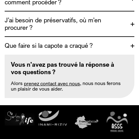
comment procéder ?
https://www.exaequo.be/fr/ta-
sante/undetectable
J’ai besoin de préservatifs, où m’en
procurer ?
https://depistage.be/
Que faire si la capote a craqué ?
https://www.exaequo.be/fr/
https://www.info4escorts.be/fr/les-rapports-
Vous n'avez pas trouvé la réponse à
sexuels/#notions-de-base
vos questions ?
Alors
prenez contact avec nous
, nous nous ferons
https://www.zanzu.be/fr
un plaisir de vous aider.
https://www.info4escorts.be/fr/les-rapports-
sexuels/#notions-de-base
https://www.exaequo.be/fr/safer-sex
https://www.genrespluriels.be/Guide-
de-sante-sexuelle