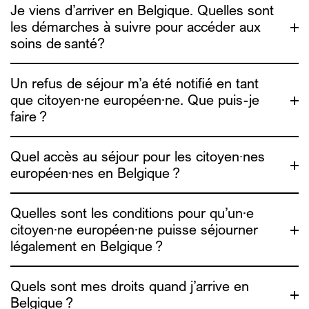
Je viens d’arriver en Belgique. Quelles sont
les démarches à suivre pour accéder aux
Medimmigrant
soins de santé?
Medimmigrant
Un refus de séjour m’a été notifié en tant
que citoyen·ne européen·ne. Que puis-je
faire ?
Medimmigrant
Quel accès au séjour pour les citoyen∙nes
européen∙nes en Belgique ?
Quelles sont les conditions pour qu’un·e
ADDE
citoyen·ne européen·ne puisse séjourner
l’ADDE
légalement en Belgique ?
Quels sont mes droits quand j’arrive en
Belgique ?
ADDE