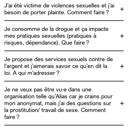
J’ai été victime de violences sexuelles et j’ai
besoin de porter plainte. Comment faire ?
Je consomme de la drogue et ça impacte
ici
mes pratiques sexuelles (pratiques à
lien ici
risques, dépendance). Que faire ?
Dune
asbl
Je propose des services sexuels contre de
l’argent et j’aimerais savoir ce qu’en dit la
loi. A qui m’adresser ?
chemsex.be
Je ne veux pas être vu·e dans une
organisation telle qu’Alias car je crains pour
une étude sur le
mon anonymat, mais j’ai des questions sur
info4escorts.be
UTSOPI
la prostitution/ travail de sexe. Comment
faire ?