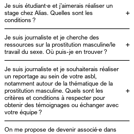
Je suis étudiant·e et j’aimerais réaliser un
stage chez Alias. Quelles sont les
nos rapports
conditions ?
d’activité
Je suis journaliste et je cherche des
ressources sur la prostitution masculine/le
travail du sexe. Où puis-je en trouver ?
Je suis journaliste et je souhaiterais réaliser
sophie.g@alias.brussels
un reportage au sein de votre asbl,
a
ure@alias.brussels
houda@alias.brussels
notamment autour de la thématique de la
contact@alias.brussels
prostitution masculine. Quels sont les
Nous ne prenons plus de stagiaire pour l’année
critères et conditions à respecter pour
académique 2026-2027.
obtenir des témoignages ou échanger avec
votre équipe ?
On me propose de devenir associé·e dans