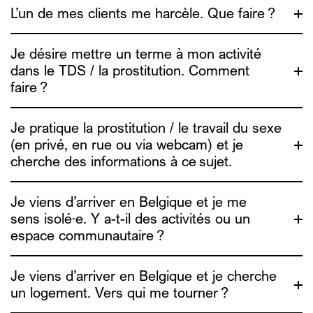
L’un de mes clients me harcèle. Que faire ?
une vidéo
Je désire mettre un terme à mon activité
dans le TDS / la prostitution. Comment
faire ?
Je pratique la prostitution / le travail du sexe
(en privé, en rue ou via webcam) et je
cherche des informations à ce sujet.
info4escorts.be
Je viens d’arriver en Belgique et je me
sens isolé·e. Y a-t-il des activités ou un
Travail du sexe en privé ou via webcam
: tu trouveras des
espace communautaire ?
conseils et outils de réduction des risques sur le
site
info4escorts.be
. Une vidéo est aussi disponible pour
t’aider à te protéger en ligne. (video de RDR)
Je viens d’arriver en Belgique et je cherche
Travail du sexe en rue
: Alias est en rue et dans les lieux
de consommation sexuelle les vendredi et samedi
un logement. Vers qui me tourner ?
soir/nuit, c’est un moment où on peut échanger des