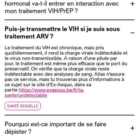
hormonal va-t-il entrer en interaction avec
mon traitement VIH/PrEP ?
Puis-je transmettre le VIH si je suis sous
rendez-vous ici
traitement ARV ?
Le traitement du VIH est chronique, mais pris
quotidiennement, il rend la charge virale indétectable et
http://www.genrespluriels.be/-Traitements-
le virus non-transmissible. A raison d’une pilule par
Hormonaux-TH-
jour, le traitement est
même plus efficace
que le port du
préservatif. On vérifie que la charge virale reste
http://www.genrespluriels.be/Guide-de-sante-
indétectable avec des analyses de sang. Alias n’assure
sexuelle
pas ce service, mais tu trouveras plus d’informations à
ce sujet sur le site d’Ex-Aequo, dans sa
partie
https://www.exaequo.be/fr/ta-
sante/undetectable
SANTÉ SEXUELLE
Pourquoi est-ce important de se faire
dépister ?