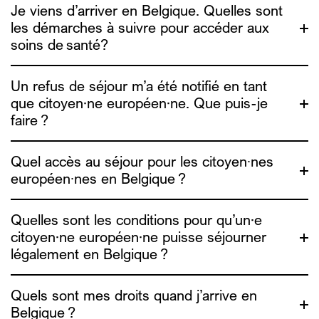
Je viens d’arriver en Belgique. Quelles sont
les démarches à suivre pour accéder aux
Medimmigrant
soins de santé?
Medimmigrant
Un refus de séjour m’a été notifié en tant
que citoyen·ne européen·ne. Que puis-je
faire ?
Medimmigrant
Quel accès au séjour pour les citoyen∙nes
européen∙nes en Belgique ?
Quelles sont les conditions pour qu’un·e
ADDE
citoyen·ne européen·ne puisse séjourner
l’ADDE
légalement en Belgique ?
Quels sont mes droits quand j’arrive en
Belgique ?
ADDE