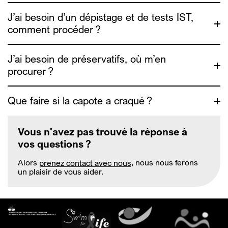
J’ai besoin d’un dépistage et de tests IST,
comment procéder ?
J’ai besoin de préservatifs, où m’en
procurer ?
https://depistage.be/
Que faire si la capote a craqué ?
https://www.exaequo.be/fr/
https://www.info4escorts.be/fr/les-rapports-
Vous n'avez pas trouvé la réponse à
sexuels/#notions-de-base
vos questions ?
Alors
prenez contact avec nous
, nous nous ferons
https://www.zanzu.be/fr
un plaisir de vous aider.
https://www.info4escorts.be/fr/les-rapports-
sexuels/#notions-de-base
https://www.exaequo.be/fr/safer-sex