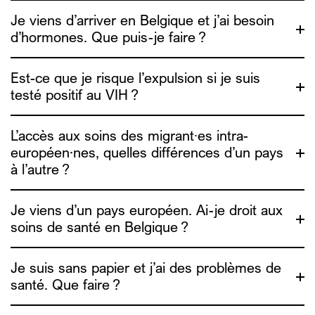
informations de réduction des risques.
Je viens d’arriver en Belgique et j’ai besoin
d’hormones. Que puis-je faire ?
Genres Pluriels
Est-ce que je risque l’expulsion si je suis
testé positif au VIH ?
ADDE
L’accès aux soins des migrant∙es intra-
européen·nes, quelles différences d’un pays
à l’autre ?
Je viens d’un pays européen. Ai-je droit aux
soins de santé en Belgique ?
Medimmigrant
Je suis sans papier et j’ai des problèmes de
santé. Que faire ?